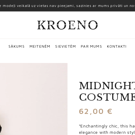
ie modeļi veikalā uz vietas nav pieejami, sazinies ar mums privāti un n
SĀKUMS
MEITENĒM
SIEVIETĒM
PAR MUMS
KONTAKTI
MIDNIGHT
COSTUM
62,00
€
“Enchantingly chic, this 
elegance with modern style