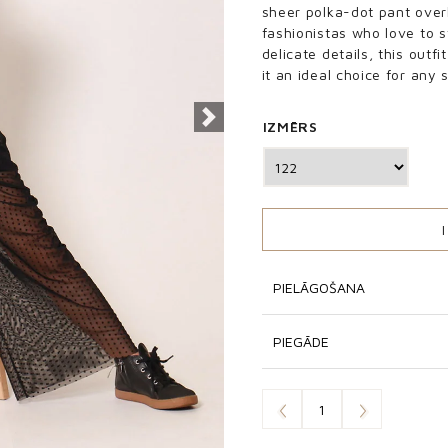
sheer polka-dot pant overl
fashionistas who love to 
delicate details, this outf
it an ideal choice for any 
Next
IZMĒRS
PIELĀGOŠANA
PIEGĀDE