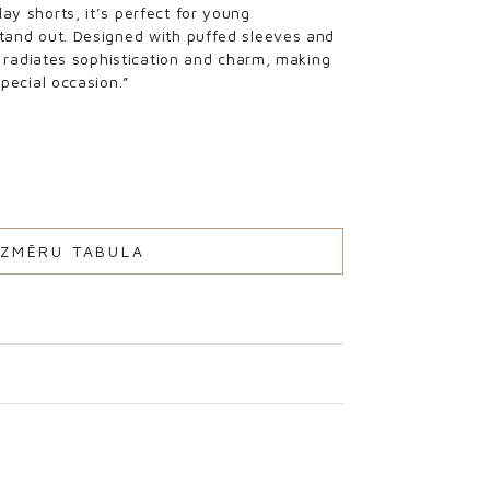
ay shorts, it’s perfect for young
stand out. Designed with puffed sleeves and
it radiates sophistication and charm, making
special occasion.”
IZMĒRU TABULA