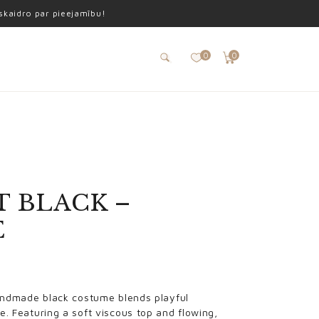
oskaidro par pieejamību!
0
0
 BLACK –
E
handmade black costume blends playful
. Featuring a soft viscous top and flowing,