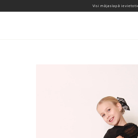
Visi mājaslapā ievietot