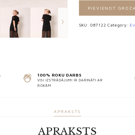
PIEVIENOT GROZ
SKU:
087122
Category:
Ev
Ā
100% ROKU DARBS
VISI IZSTRĀDĀJUMI IR DARINĀTI AR
ROKĀM
APRAKSTS
APRAKSTS