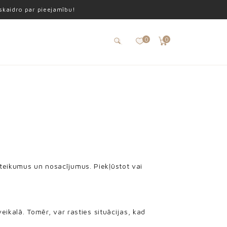
oskaidro par pieejamību!
0
0
oteikumus un nosacījumus. Piekļūstot vai
veikalā. Tomēr, var rasties situācijas, kad