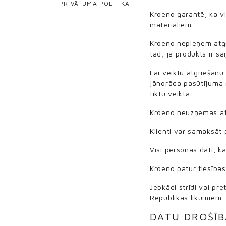
PRIVĀTUMA POLITIKA
Kroeno garantē, ka vi
materiāliem.
Kroeno nepieņem atgri
tad, ja produkts ir s
Lai veiktu atgriešan
jānorāda pasūtījuma 
tiktu veikta.
Kroeno neuzņemas atb
Klienti var samaksāt
Visi personas dati, k
Kroeno patur tiesības
Jebkādi strīdi vai pre
Republikas likumiem.
DATU DROŠĪB