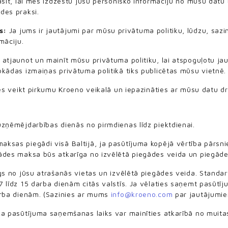
asīt, lai mēs izdzēstu jūsu personisko informāciju no mūsu datu 
des praksi.
s:
Ja jums ir jautājumi par mūsu privātuma politiku, lūdzu, saz
māciju.
atjaunot un mainīt mūsu privātuma politiku, lai atspoguļotu jau
kādas izmaiņas privātuma politikā tiks publicētas mūsu vietnē.
ies veikt pirkumu Kroeno veikalā un iepazināties ar mūsu datu d
uzņēmējdarbības dienās no pirmdienas līdz piektdienai.
ksas piegādi visā Baltijā, ja pasūtījuma kopējā vērtība pārsni
ādes maksa būs atkarīga no izvēlētā piegādes veida un piegāde
gs no jūsu atrašanās vietas un izvēlētā piegādes veida. Standa
 līdz 15 darba dienām citās valstīs. Ja vēlaties saņemt pasūtī
arba dienām. (Sazinies ar mums
info@kroeno.com
par jautājumie
ka pasūtījuma saņemšanas laiks var mainīties atkarībā no muit