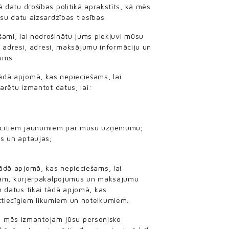
jā datu drošības politikā aprakstīts, kā mēs
u datu aizsardzības tiesības.
ami, lai nodrošinātu jums piekļuvi mūsu
 adresi, adresi, maksājumu informāciju un
mums.
ādā apjomā, kas nepieciešams, lai
rētu izmantot datus, lai:
un citiem jaunumiem par mūsu uzņēmumu;
us un aptaujas;
ādā apjomā, kas nepieciešams, lai
ram, kurjerpakalpojumus un maksājumu
datus tikai tādā apjomā, kas
attiecīgiem likumiem un noteikumiem.
 kā mēs izmantojam jūsu personisko