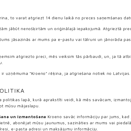
rina, to varat atgriezt 14 dienu laikā no preces saņemšanas da
 tām jābūt nenošķirtām un oriģinālajā iepakojumā. Atgrieztā prec
, Jums jāsazinās ar mums pa e-pastu vai tālruni un jānorāda pa
emsim atgriezto preci, mēs veiksim tās pārbaudi, un, ja tā atb
u.
 ir uzņēmuma "Kroeno" rēķina, ja atgriešana notiek no Latvijas.
OLITIKA
a politikas lapā, kurā aprakstīti veidi, kā mēs savācam, izmant
jot mūsu mājaslapu.
šana un izmantošana
Kroeno savāc informāciju par jums, kad 
vietnē, abonējat mūsu jaunumus, sazināties ar mums vai piedal
dresi, e-pasta adresi un maksājumu informāciju.