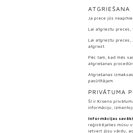
ATGRIEŠANA
Ja prece jūs neapmie
Lai atgrieztu preces,
Lai atgrieztu preces
atgriezt.
Pēc tam, kad mēs saņ
atgriešanas procedūr
Atgriešanas izmaksas
pasūtītājam.
PRIVĀTUMA P
Šī ir Kroeno privātum
informāciju, izmanto
Informācijas savāk
reģistrējaties mūsu 
ietvert jūsu vārdu, a