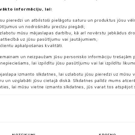
ākto informāciju, lai:
ūsu pieredzi un atbilstoši pielāgotu saturu un produktus jūsu vē
tījumus un nodrošinātu precīzu piegādi;
uzlabotu mūsu mājaslapas darbību, kā arī novērstu jebkādus dr
 attiecībā uz jūsu pasūtījumu vai jautājumiem;
lientu apkalpošanas kvalitāti.
mainam un neizpaužam jūsu personisko informāciju trešajām p
 nepieciešams, lai izpildītu jūsu pasūtījumu vai lai izpildītu lik
slapa izmanto sīkdatnes, lai uzlabotu jūsu pieredzi uz mūsu vietn
oru un uzglabāti jūsu cietajā diskā. Sīkdatnes palīdz mums atcer
aties, lai mūsu vietne izmanto sīkdatnes, jūs varat tos atspējo
NOTEIKUMI
KROENO