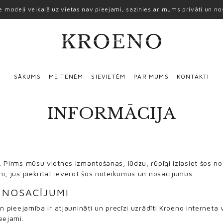
ie modeļi veikalā uz vietas nav pieejami, sazinies ar mums privāti un n
SĀKUMS
MEITENĒM
SIEVIETĒM
PAR MUMS
KONTAKTI
INFORMĀCIJA
 Pirms mūsu vietnes izmantošanas, lūdzu, rūpīgi izlasiet šos n
i, jūs piekrītat ievērot šos noteikumus un nosacījumus.
 NOSACĪJUMI
n pieejamība ir atjaunināti un precīzi uzrādīti Kroeno interneta 
eejami.