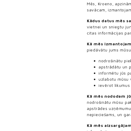
Mēs, Kroeno, apzināmie
savācam, izmantojam,
Kādus datus mēs s
vietnei un sniegtu j
citas informācijas pa
Kā mēs izmantojam
piedāvātu jums mūsu 
nodrošinātu pi
apstrādātu un 
informētu jūs 
uzlabotu mūsu v
ievērot likumus
Kā mēs nododam jū
nodrošinātu mūsu pa
apstrādes uzņēmumus
nepieciešams, un gara
Kā mēs aizsargājam