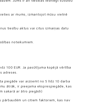
bāzēm. Jums ir arī tiesības iesniegt sūdzību
inieties ar mums, izmantojot mūsu vietnē
nus tiesību aktus vai citus izmaiņas datu
rošības noteikumiem.
edz 100 EUR. Ja pasūtījuma kopējā vērtība
s adreses.
rta piegāde var aizņemt no 5 līdz 10 darba
jumu ātrāk, ir pieejama eksprespiegāde, kas
m sakarā ar ātro piegādi)
as pārbaudēm un citiem faktoriem, kas nav