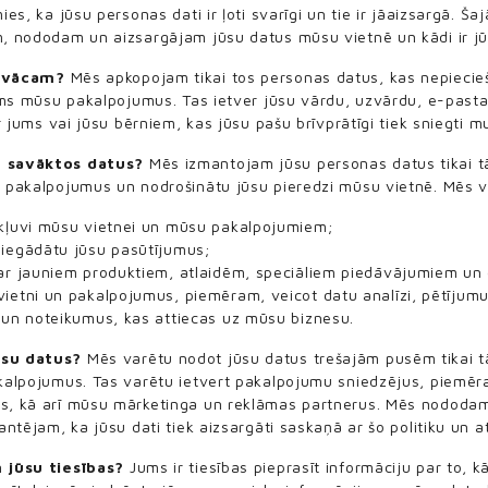
s, ka jūsu personas dati ir ļoti svarīgi un tie ir jāaizsargā. Ša
 nododam un aizsargājam jūsu datus mūsu vietnē un kādi ir jūs
avācam?
Mēs apkopojam tikai tos personas datus, kas nepiecieš
ums mūsu pakalpojumus. Tas ietver jūsu vārdu, uzvārdu, e-pasta
r jums vai jūsu bērniem, kas jūsu pašu brīvprātīgi tiek sniegti 
 savāktos datus?
Mēs izmantojam jūsu personas datus tikai t
pakalpojumus un nodrošinātu jūsu pieredzi mūsu vietnē. Mēs va
ekļuvi mūsu vietnei un mūsu pakalpojumiem;
piegādātu jūsu pasūtījumus;
par jauniem produktiem, atlaidēm, speciāliem piedāvājumiem 
ietni un pakalpojumus, piemēram, veicot datu analīzi, pētījum
 un noteikumus, kas attiecas uz mūsu biznesu.
su datus?
Mēs varētu nodot jūsu datus trešajām pusēm tikai t
kalpojumus. Tas varētu ietvert pakalpojumu sniedzējus, piemē
, kā arī mūsu mārketinga un reklāmas partnerus. Mēs nododam 
ntējam, ka jūsu dati tiek aizsargāti saskaņā ar šo politiku un 
 jūsu tiesības?
Jums ir tiesības pieprasīt informāciju par to,