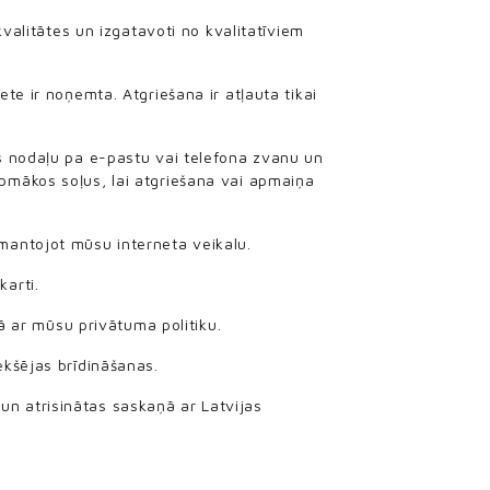
kvalitātes un izgatavoti no kvalitatīviem
te ir noņemta. Atgriešana ir atļauta tikai
s nodaļu pa e-pastu vai telefona zvanu un
pmākos soļus, lai atgriešana vai apmaiņa
mantojot mūsu interneta veikalu.
arti.
ņā ar mūsu privātuma politiku.
ekšējas brīdināšanas.
s un atrisinātas saskaņā ar Latvijas