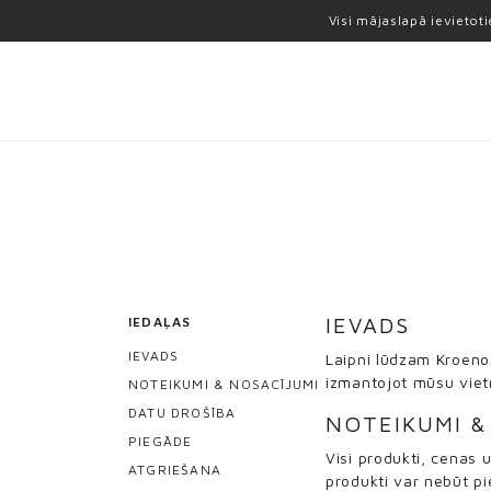
Visi mājaslapā ievietot
IEVADS
IEDAĻAS
IEVADS
Laipni lūdzam Kroeno.
izmantojot mūsu vietn
NOTEIKUMI & NOSACĪJUMI
DATU DROŠĪBA
NOTEIKUMI &
PIEGĀDE
Visi produkti, cenas u
ATGRIEŠANA
produkti var nebūt pi