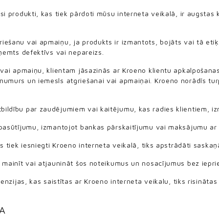
si produkti, kas tiek pārdoti mūsu interneta veikalā, ir augstas 
ešanu vai apmaiņu, ja produkts ir izmantots, bojāts vai tā etiķe
aņemts defektīvs vai nepareizs.
u vai apmaiņu, klientam jāsazinās ar Kroeno klientu apkalpošana
numurs un iemesls atgriešanai vai apmaiņai. Kroeno norādīs tur
ildību par zaudējumiem vai kaitējumu, kas radies klientiem, iz
 pasūtījumu, izmantojot bankas pārskaitījumu vai maksājumu ar k
as tiek iesniegti Kroeno interneta veikalā, tiks apstrādāti saska
 mainīt vai atjaunināt šos noteikumus un nosacījumus bez iepri
tenzijas, kas saistītas ar Kroeno interneta veikalu, tiks risināta
A