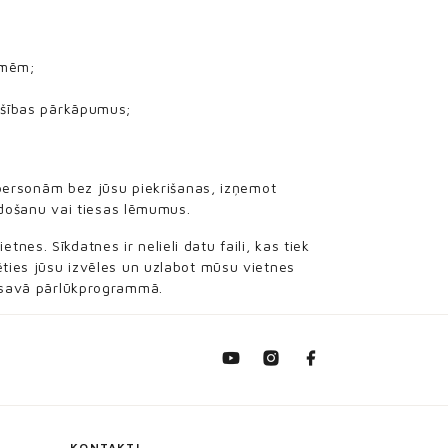
lmēm;
ošības pārkāpumus;
ersonām bez jūsu piekrišanas, izņemot
umdošanu vai tiesas lēmumus.
es. Sīkdatnes ir nelieli datu faili, kas tiek
ēties jūsu izvēles un uzlabot mūsu vietnes
t savā pārlūkprogrammā.
KONTAKTI