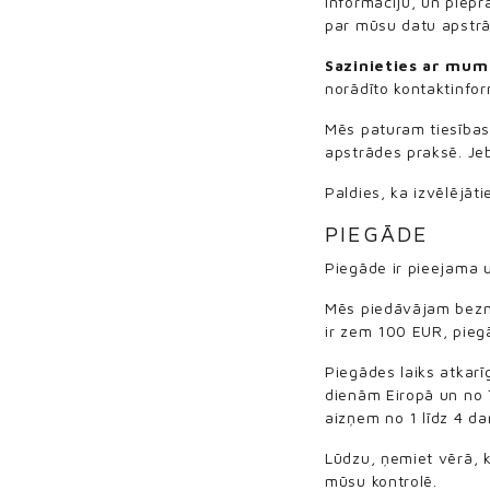
informāciju, un piepr
par mūsu datu apstrā
Sazinieties ar mum
norādīto kontaktinfor
Mēs paturam tiesības 
apstrādes praksē. Jeb
Paldies, ka izvēlējāt
PIEGĀDE
Piegāde ir pieejama 
Mēs piedāvājam bezma
ir zem 100 EUR, pieg
Piegādes laiks atkarī
dienām Eiropā un no 7
aizņem no 1 līdz 4 d
Lūdzu, ņemiet vērā, 
mūsu kontrolē.