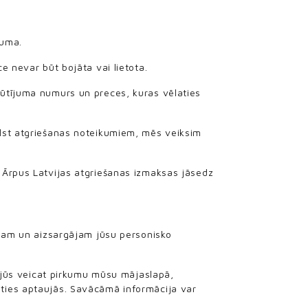
tuma.
e nevar būt bojāta vai lietota.
sūtījuma numurs un preces, kuras vēlaties
ilst atgriešanas noteikumiem, mēs veiksim
 Ārpus Latvijas atgriešanas izmaksas jāsedz
ojam un aizsargājam jūsu personisko
jūs veicat pirkumu mūsu mājaslapā,
āties aptaujās. Savācāmā informācija var