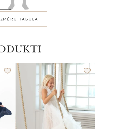
IZMĒRU TABULA
RODUKTI