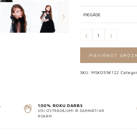
PIEGĀDE
PIEVIENOT GROZ
SKU:
MSK055K122
Catego
Ā
100% ROKU DARBS
VISI IZSTRĀDĀJUMI IR DARINĀTI AR
ROKĀM