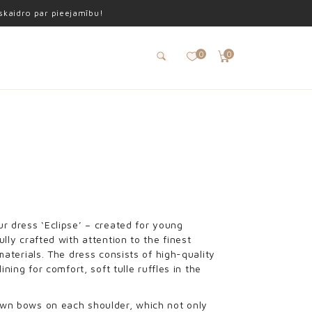
oskaidro par pieejamību!
0
0
r dress ‘Eclipse’ – created for young
lly crafted with attention to the finest
materials. The dress consists of high-quality
ining for comfort, soft tulle ruffles in the
wn bows on each shoulder, which not only