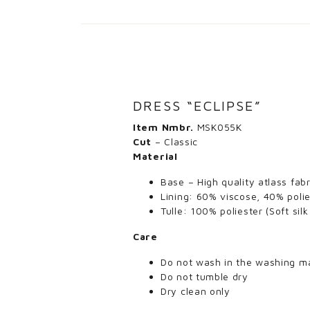
DRESS “ECLIPSE”
Item Nmbr.
MSK055K
Cut
– Classic
Material
Base – High quality atlass fab
Lining: 60% viscose, 40% polie
Tulle: 100% poliester (Soft sil
Care
Do not wash in the washing m
Do not tumble dry
Dry clean only