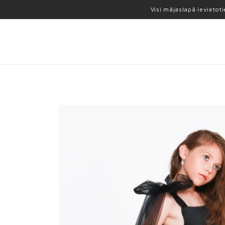
Visi mājaslapā ievietot