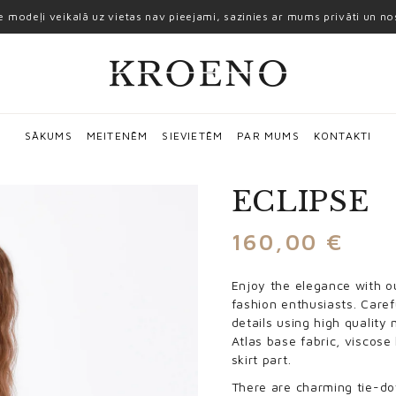
ie modeļi veikalā uz vietas nav pieejami, sazinies ar mums privāti un n
SĀKUMS
MEITENĒM
SIEVIETĒM
PAR MUMS
KONTAKTI
ECLIPSE
160,00
€
Enjoy the elegance with ou
fashion enthusiasts. Carefu
details using high quality 
Atlas base fabric, viscose l
skirt part.
There are charming tie-do