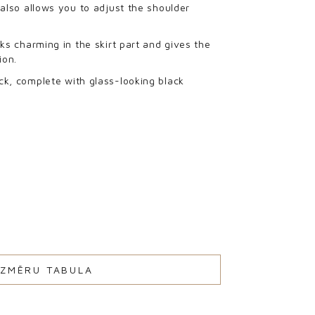
 also allows you to adjust the shoulder
oks charming in the skirt part and gives the
ion.
ck, complete with glass-looking black
IZMĒRU TABULA