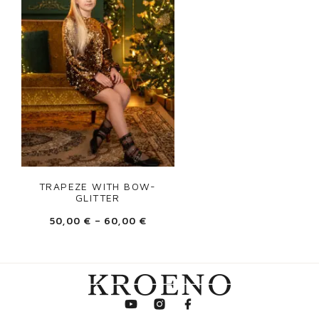
BLOUSE
SIEVIETĒM
PLĪVURI
ROBES
WEDDING DRESS
FORMAL
EVERYDAY WEAR
FILTRĒT PĒC CENAS
TRAPEZE WITH BOW-
FILTRĒT PĒC KRĀSAS
GLITTER
50,00
€
–
60,00
€
IZTĪRĪT FILTRUS