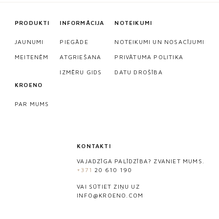
PRODUKTI
INFORMĀCIJA
NOTEIKUMI
JAUNUMI
PIEGĀDE
NOTEIKUMI UN NOSACĪJUMI
MEITENĒM
ATGRIEŠANA
PRIVĀTUMA POLITIKA
IZMĒRU GIDS
DATU DROŠĪBA
KROENO
PAR MUMS
KONTAKTI
VAJADZĪGA PALĪDZĪBA? ZVANIET MUMS.
+371
20 610 190
VAI SŪTIET ZIŅU UZ
INFO@KROENO.COM