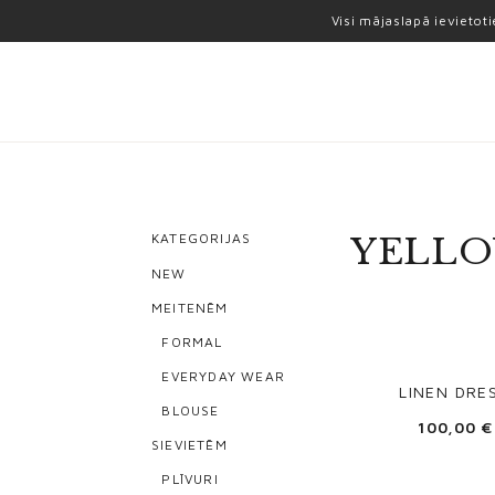
Visi mājaslapā ievietot
KATEGORIJAS
YELLO
NEW
MEITENĒM
FORMAL
EVERYDAY WEAR
LINEN DRE
BLOUSE
100,00
€
SIEVIETĒM
PLĪVURI