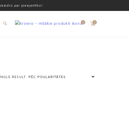
oskaidro par pieejamību!
0
0
INGLE RESULT