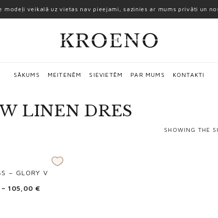
ie modeļi veikalā uz vietas nav pieejami, sazinies ar mums privāti un n
SĀKUMS
MEITENĒM
SIEVIETĒM
PAR MUMS
KONTAKTI
W LINEN DRES
SHOWING THE S
SS – GLORY V
–
105,00
€