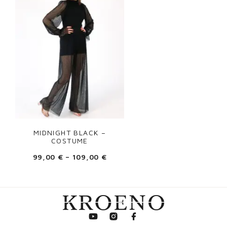
BLOUSE
SIEVIETĒM
PLĪVURI
ROBES
WEDDING DRESS
FORMAL
EVERYDAY WEAR
FILTRĒT PĒC CENAS
MIDNIGHT BLACK –
FILTRĒT PĒC KRĀSAS
COSTUME
99,00
€
–
109,00
€
IZTĪRĪT FILTRUS