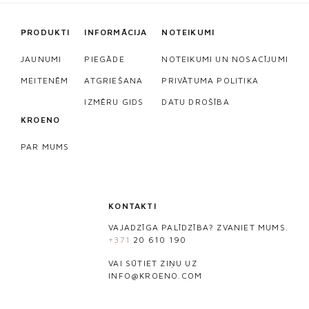
PRODUKTI
INFORMĀCIJA
NOTEIKUMI
JAUNUMI
PIEGĀDE
NOTEIKUMI UN NOSACĪJUMI
MEITENĒM
ATGRIEŠANA
PRIVĀTUMA POLITIKA
IZMĒRU GIDS
DATU DROŠĪBA
KROENO
PAR MUMS
KONTAKTI
VAJADZĪGA PALĪDZĪBA? ZVANIET MUMS.
+371
20 610 190
VAI SŪTIET ZIŅU UZ
INFO@KROENO.COM