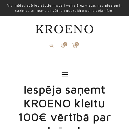
Visi mājaslapā ievietotie modeļi veikalā uz vietas nav pieejami,
sazinies ar mums privāti un noskaidro par pieejamību!
0
0
Iespēja saņemt
KROENO kleitu
100€ vērtībā par